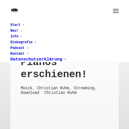
3. März 2023
Start
Neu!
„Works For
Info
Diskografie
Prepared
Podcast
Kontakt
Pianos“
Datenschutzerklärung
erschienen!
Musik
,
Christian Ruhm
,
Streaming
,
Download
Christian Ruhm