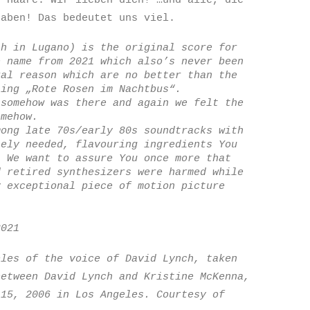
haben! Das bedeutet uns viel.
th in Lugano) is the original score for
e name from 2021 which also’s never been
ral reason which are no better than the
ting „Rote Rosen im Nachtbus“.
 somehow was there and again we felt the
omehow.
mong late 70s/early 80s soundtracks with
tely needed, flavouring ingredients You
. We want to assure You once more that
d retired synthesizers were harmed while
y exceptional piece of motion picture
2021
ples of the voice of David Lynch, taken
between David Lynch and Kristine McKenna,
 15, 2006 in Los Angeles. Courtesy of