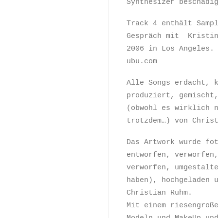
Synthesizer beschädi
Track 4 enthält Samp
Gespräch mit Kristin
2006 in Los Angeles.
ubu.com
Alle Songs erdacht, 
produziert, gemischt
(obwohl es wirklich 
trotzdem…) von Chris
Das Artwork wurde fo
entworfen, verworfen
verworfen, umgestalt
haben), hochgeladen 
Christian Ruhm.
Mit einem riesengroß
Modeln und MakeUp un