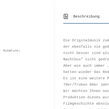
Beschreibung
Die Originalmusik zu
der ebenfalls nie ge
,
RuhmFunk;
nicht besser sind al
Nachtbus” nicht gedr
Aber wie auch immer 
hatten wieder das Be
Es ist eine weitere 
70er/frühen 80er Jah
Wir möchten Ihnen no
Produktion dieses wi
Filmgeschichte absol