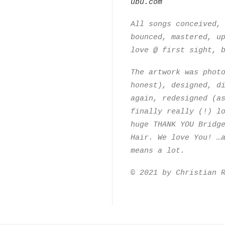
ubu.com
All songs conceived,
bounced, mastered, u
love @ first sight, 
The artwork was phot
honest), designed, d
again, redesigned (a
finally really (!) l
huge THANK YOU Bridg
Hair. We love You! …
means a lot.
© 2021 by Christian 