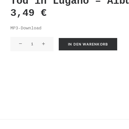
Tod in Lugano – Alb
3,49
€
MP3-Download
Tod
IN DEN WARENKORB
in
Lugano
-
Album
Menge