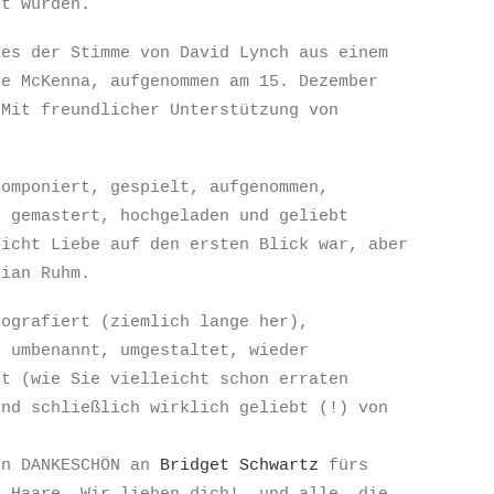
gt wurden.
les der Stimme von David Lynch aus einem
e McKenna, aufgenommen am 15. Dezember
 Mit freundlicher Unterstützung von
komponiert, gespielt, aufgenommen,
, gemastert, hochgeladen und geliebt
nicht Liebe auf den ersten Blick war, aber
tian Ruhm.
tografiert (ziemlich lange her),
, umbenannt, umgestaltet, wieder
et (wie Sie vielleicht schon erraten
und schließlich wirklich geliebt (!) von
en DANKESCHÖN an
Bridget Schwartz
fürs
d Haare. Wir lieben dich! …und alle, die