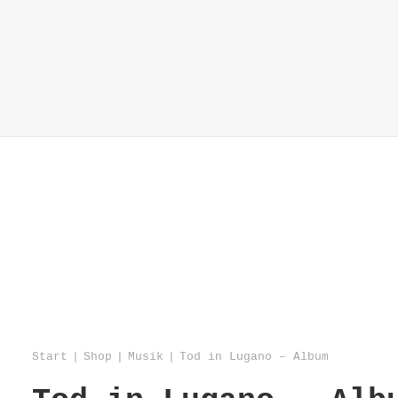
Start
Neu!
I
Start
Shop
Musik
Tod in Lugano – Album