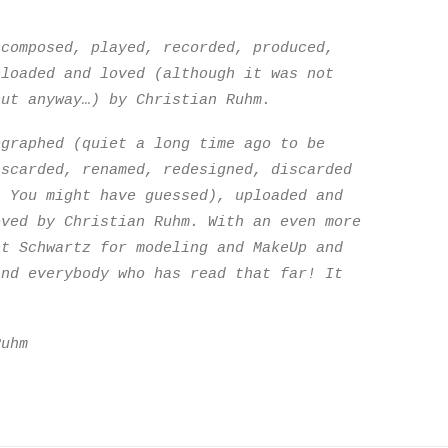
 composed, played, recorded, produced,
ploaded and loved (although it was not
but anyway…) by Christian Ruhm.
ographed (quiet a long time ago to be
iscarded, renamed, redesigned, discarded
s You might have guessed), uploaded and
oved by Christian Ruhm. With an even more
et Schwartz for modeling and MakeUp and
and everybody who has read that far! It
Ruhm