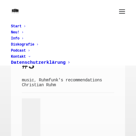
2. März 2021
Start
Neu!
RuhmFunk’s
Info
Diskografie
Recommendation
Podcast
Kontakt
#3
Datenschutzerklärung
music
,
Ruhmfunk's recommendations
Christian Ruhm