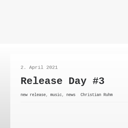
Start
Neu!
I
2. April 2021
Release Day #3
new release
,
music
,
news
Christian Ruhm