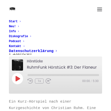
Episode List
Start
Neu!
Info
Diskografie
Podcast
RuhmFunk Hörstück #3: Der
Kontakt
Datenschutzerklärung
Flaneur
Hörstücke
RuhmFunk Hörstück #3: Der Flaneur
Play
1x
00:00
/
5:30
Episode
Ein Kurz-Hörspiel nach einer
Kurzgeschichte von Christian Ruhm. Eine