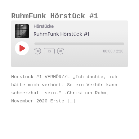
RuhmFunk Hörstück #1
Hörstücke
RuhmFunk Hörstück #1
Play
1x
00:00
/
2:20
Episode
Hörstück #1 VERHÖR//t „Ich dachte, ich
hätte mich verhört. So ein Verhör kann
schmerzhaft sein.“ -Christian Ruhm,
November 2020 Erste […]