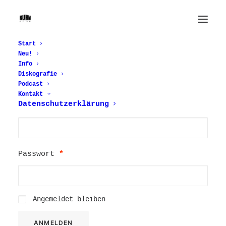
My account
Start
Neu!
Info
Diskografie
Anmelden
Podcast
Kontakt
Erforderlic
Datenschutzerklärung
Benutzername oder E-Mail-Adresse
*
Erforderlich
Passwort
*
Angemeldet bleiben
ANMELDEN